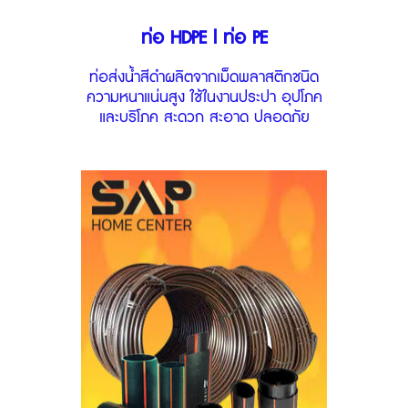
ท่อ HDPE l ท่อ PE
ท่อส่งน้ำสีดำผลิตจากเม็ดพลาสติกชนิด
ความหนาแน่นสูง ใช้ในงานประปา อุปโภค
และบริโภค สะดวก สะอาด ปลอดภัย