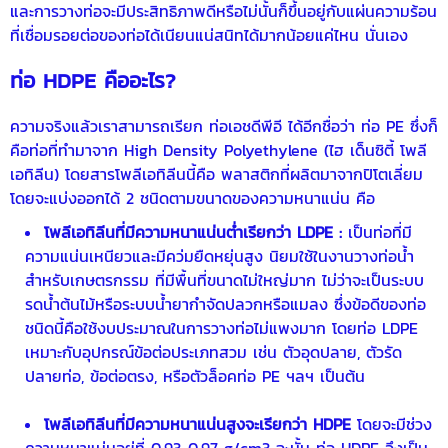
และการวางท่อจะมีประสิทธิภาพดีหรือไม่นั้นก็ขึ้นอยู่กับแผ่นความร้อน
ที่เชื่อมรอยต่อของท่อได้เนียนแน่สนิทได้มากน้อยแค่ไหน นั่นเอง
ท่อ HDPE
คืออะไร?
ความจริงแล้วเราสามารถเรียก
ท่อเอชดีพีอี
ได้อีกชื่อว่า
ท่อ PE
ซึ่งก็
คือท่อที่ทำมาจาก High Density Polyethylene (ไฮ เด็นซิตี้ โพลี
เอทิลีน) โดยสารโพลีเอทิลีนนี้คือ พลาสติกที่ผลิตมาจากปิโตเลี่ยม
โดยจะแบ่งออกได้ 2 ชนิดตามขนาดของความหนาแน่น คือ
โพลีเอทิลีนที่มีความหนาแน่นต่ำเรียกว่า LDPE :
เป็นท่อที่มี
ความแน่นเหนียวและมีคว่มยืดหยุ่นสูง นิยมใช้ในงานวางท่อน้ำ
สำหรับเกษตรกรรม ที่มีพื้นที่ขนาดไม่ใหญ่มาก ไม่ว่าจะเป็นระบบ
รดน้ำต้นไม้หรือระบบน้ำยากำจัดปลวกหรือแมลง ซึ่งข้อดีของท่อ
ชนิดนี้คือใช้งบประมาณในการวางท่อไม่แพงมาก โดยท่อ LDPE
เหมาะกับอุปกรณ์ข้อต่อประเภทสวม เช่น ตัวอุดปลาย, ตัวรัด
ปลายท่อ, ข้อต่อตรง, หรือตัวล็อค
ท่อ PE
ฯลฯ เป็นต้น
โพลีเอทิลีนที่มีความหนาแน่นสูงจะเรียกว่า HDPE
โดยจะมีช่วง