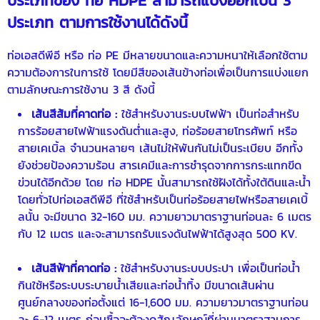
ประเภทของ
ท่อ HDPE
สามารถแบ่งออกเป็น 3
ประเภท ตามการใช้งานได้ดังนี้
ท่อเอสดีพีอี หรือ
ท่อ PE
มีหลายขนาดและความหนาให้เลือกใช้ตาม
ความต้องการในการใช้ โดยมีสีของเส้นข้างท่อเพื่อเป็นการแบ่งแยก
ตามลักษณะการใช้งาน 3 สี ดังนี้
เส้นสีส้มที่คาดท่อ :
ใช้สำหรับงานระบบไฟฟ้า เป็นท่อสำหรับ
การร้อยสายไฟฟ้าแรงดันต่ำและสูง, ท่อร้อยสายโทรศัพท์ หรือ
สายเคเบิ้ล จำนวนหลายๆ เส้นไม่ให้พันกันไม่เป็นระเบียบ อีกทั้ง
ยังช่วยป้องความร้อน สารเคมีและการชำรุดจากการกระแทกขีด
ข่วนได้อีกด้วย โดย
ท่อ HDPE
นั้นสามารถใช้ฝังได้ทั้งใต้ดินและน้ำ
โดยทั่วไปท่อเอสดีพีอี ที่ใช้สำหรับเป็นท่อร้อยสายไฟหรือสายเคเบิ้
ลนั้น จะมีขนาด 32-160 มม. ความยาวมาตราฐานท่อนละ 6 เมตร
กับ 12 เมตร และจะสามารถรับแรงดันไฟฟ้าได้สูงสุด 500 KV.
เส้นสีฟ้าที่คาดท่อ :
ใช้สำหรับงานระบบประปา เพื่อเป็นท่อน้ำ
กินใช้หรือระบบระบายน้ำเสียและท่อน้ำทิ้ง มีขนาดเส้นผ่าน
ศูนย์กลางของท่อตั้งแต่ 16-1,600 มม. ความยาวมาตราฐานท่อน
ละ 6-12 เมตร ก่อนซื้อจะต้องดูสัญลักษณ์ที่ผ่านมาตราฐานการ