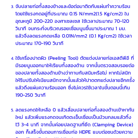
จับปลายท่อทั้งสองข้างและข้อต่อมาติดกับแผ่นทำความร้อน
โดยใช้แรงกดอยู่ที่ประมาณ 0.15 N/mm2(1.5 Kg/cm2) ใน
อุณหภูมิ 200-220 องศาเซลเซส ใช้เวลาประมาณ 70-120
วินาที จนกระทั่งบริเวณรอยเชื่อมนูนขึ้นมาประมาณ 1 มม.
แล้วจึงลดแรงกดเหลือ 0.01N/mm2 (0.1 Kg/cm2) ใช้เวลา
ประมาณ 170-190 วินาที
ใช้เครื่องปาดผิว (Peeling Tool) ตัดแต่งปลายท่อเอสดีพีอี ที่
มีรอยนูนออกมาให้เรียบทั้งสองด้าน จากนั้นตรวจสอบรอยต่อ
ของปลายทั้งสองด้านข้างว่าทาบกับสนิมหรือไม่ หากไม่สนิท
ให้รีบปรับให้เนียนสนิทจากนั้นแล้วให้ปาดตกแต่งปลายอีกครั้ง
แล้วดึงแผ่นความร้อนออก ซึ่งไม่ควรใช้เวลาในขั้นตอนนี้เกิน
190-250 วินาที
ลดแรงกดให้เหลือ 0 แล้วเลื่อนปลายท่อทั้งสองด้านเข้าหากัน
ใหม่ แล้วเพิ่มแรงกดจนเกิดตะเข็บเชื่อมเป็นม้วนกลมแล้วทิ้ง
ไว้ 3-4 นาที จากนั้นค่อยปลดฐานที่ยึด (Clamping Device)
ออก ก็เสร็จขั้นตอนการเชื่อม
ท่อ HDPE
แบบต่อชนด้วยความ