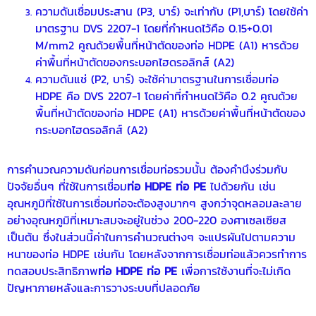
ความดันเชื่อมประสาน (P3, บาร์) จะเท่ากับ (P1,บาร์) โดยใช้ค่า
มาตรฐาน DVS 2207-1 โดยที่กำหนดไว้คือ 0.15+0.01
M/mm2 คูณด้วยพื้นที่หน้าตัดของท่อ HDPE (A1) หารด้วย
ค่าพื้นที่หน้าตัดของกระบอกไฮดรอลิกส์ (A2)
ความดันแช่ (P2, บาร์) จะใช้ค่ามาตรฐานในการเชื่อม
ท่อ
HDPE
คือ DVS 2207-1 โดยค่าที่กำหนดไว้คือ 0.2 คูณด้วย
พื้นที่หน้าตัดของท่อ HDPE (A1) หารด้วยค่าพื้นที่หน้าตัดของ
กระบอกไฮดรอลิกส์ (A2)
การคำนวณความดันก่อนการเชื่อมท่อรวมนั้น ต้องคำนึงร่วมกับ
ปัจจัยอื่นๆ ที่ใช้ในการเชื่อม
ท่อ HDPE
ท่อ PE
ไปด้วยกัน เช่น
อุณหภูมิที่ใช้ในการเชื่อมท่อจะต้องสูงมากๆ สูงกว่าจุดหลอมละลาย
อย่างอุณหภูมิที่เหมาะสมจะอยู่ในช่วง 200-220 องศาเซลเซียส
เป็นต้น ซึ่งในส่วนนี้ค่าในการคำนวณต่างๆ จะแปรผันไปตามความ
หนาของ
ท่อ HDPE
เช่นกัน โดยหลังจากการเชื่อมท่อแล้วควรทำการ
ทดสอบประสิทธิภาพ
ท่อ HDPE
ท่อ PE
เพื่อการใช้งานที่จะไม่เกิด
ปัญหาภายหลังและการวางระบบที่ปลอดภัย