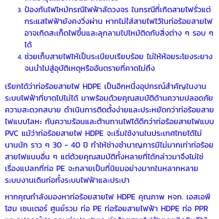
ป้องกันไฟไหม้กรณีไฟฟ้าลัดวงจร ในกรณีที่เกิดสายไฟรั่วแต่
กระแสไฟฟ้ายังคงวิ่งผ่าน หากไม่ใ่ส่สายไฟไว้ในท่อร้อยสายไฟ
อาจเกิดสะเก็ดไฟขึ้นและลุกลามไปไหม้ติดกับสิ่งต่าง ๆ รอบ ๆ
ได้
ช่วยเก็บสายไฟให้เป็นระเบียบเรียบร้อย ไม่ให้ห้อยระโยงระยาง
จนนำไปสู่อุบัติเหตุหรืออันตรายที่คาดไม่ถึง
เรียกได้ว่า
ท่อร้อยสายไฟ HDPE
เป็นอีกหนึ่งอุปกรณ์สำคัญในงาน
ระบบไฟฟ้าที่ขาดไปไม่ได้ มาพร้อมด้วยคุณสมบัติด้านความปลอดภัย
ความสะดวกสบาย ดำเนินการติดตั้งง่ายและประหยัดกว่าท่อร้อยสาย
ไฟแบบโลหะ กันความร้อนและต้านทานไฟได้ดีกว่าท่อร้อยสายไฟแบบ
PVC แม้ว่าท่อร้อยสายไฟ HDPE จะเริ่มใช้งานในประเทศไทยได้ไม่
นานนัก ราว ๆ 30 - 40 ปี ทำให้ช่างชำนาญการมีไม่มากเท่าท่อร้อย
สายไฟแบบอื่น ๆ แต่ด้วยคุณสมบัติทั้งหลายที่ได้กล่าวมาจึงไม่ใช่
เรื่องแปลกที่ท่อ PE จะกลายเป็นที่นิยมอย่างมากในหลากหลาย
ระบบงานเดินท่อทั้งระบบไฟฟ้าและประปา
หากคุณกำลังมองหา
ท่อร้อยสายไฟ HDPE
คุณภาพ หจก. เอสเอพี
โฮม เซนเตอร์ ศูนย์รวม ท่อ PE ท่อร้อยสายไฟฟ้า HDPE
ท่อ PPR