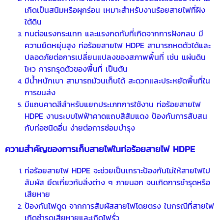
เกิดเป็นสนิมหรือผุกร่อน เหมาะสำหรับงานร้อยสายไฟที่ฝัง
ใต้ดิน
ทนต่อแรงกระแทก และแรงกดทับที่เกิดจากการฝังกลบ มี
ความยืดหยุ่นสูง
ท่อร้อยสายไฟ HDPE
สามารถหดตัวได้และ
ปลอดภัยต่อการเปลี่ยนแปลงของสภาพพื้นที่ เช่น แผ่นดิน
ไหว การทรุดตัวของพื้นที่ เป็นต้น
มีน้ำหนักเบา สามารถม้วนเก็บได้ สะดวกและประหยัดพื้นที่ใน
การขนส่ง
มีแถบคาดสีสำหรับแยกประเภทการใช้งาน ท่อร้อยสายไฟ
HDPE งานระบบไฟฟ้าคาดแถบสีส้มแดง ป้องกันการสับสน
กับท่อชนิดอื่น ง่ายต่อการซ่อมบำรุง
ความสำคัญของการเก็บสายไฟใน
ท่อร้อยสายไฟ HDPE
ท่อร้อยสายไฟ HDPE
จะช่วยเป็นเกราะป้องกันไม่ให้สายไฟไป
สัมผัส ยึดเกี่ยวกับสิ่งต่าง ๆ ภายนอก จนเกิดการชำรุดหรือ
เสียหาย
ป้องกันไฟดูด จากการสัมผัสสายไฟโดยตรง ในกรณีที่สายไฟ
เกิดชำรุดเสียหายและเกิดไฟรั่ว