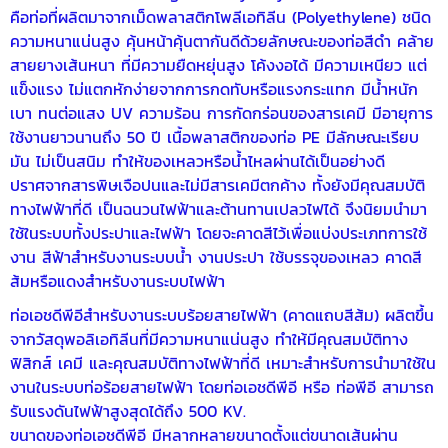
คือท่อที่ผลิตมาจากเม็ดพลาสติกโพลีเอทิลีน (Polyethylene) ชนิด
ความหนาแน่นสูง คุ้นหน้าคุ้นตากันดีด้วยลักษณะของท่อสีดำ คล้าย
สายยางเส้นหนา ที่มีความยืดหยุ่นสูง โค้งงอได้ มีความเหนียว แต่
แข็งแรง ไม่แตกหักง่ายจากการกดทับหรือแรงกระแทก มีน้ำหนัก
เบา ทนต่อแสง UV ความร้อน การกัดกร่อนของสารเคมี มีอายุการ
ใช้งานยาวนานถึง 50 ปี เนื้อพลาสติกของท่อ PE มีลักษณะเรียบ
มัน ไม่เป็นสนิม ทำให้ของเหลวหรือน้ำไหลผ่านได้เป็นอย่างดี
ปราศจากสารพิษเจือปนและไม่มีสารเคมีตกค้าง ทั้งยังมีคุณสมบัติ
ทางไฟฟ้าที่ดี เป็นฉนวนไฟฟ้าและต้านทานเปลวไฟได้ จึงนิยมนำมา
ใช้ในระบบทั้งประปาและไฟฟ้า โดยจะคาดสีไว้เพื่อแบ่งประเภทการใช้
งาน สีฟ้าสำหรับงานระบบน้ำ งานประปา ใช้บรรจุของเหลว คาดสี
ส้มหรือแดงสำหรับงานระบบไฟฟ้า
ท่อเอชดีพีอีสำหรับงานระบบร้อยสายไฟฟ้า (คาดแถบสีส้ม) ผลิตขึ้น
จากวัสดุพอลิเอทิลีนที่มีความหนาแน่นสูง ทำให้มีคุณสมบัติทาง
ฟิสิกส์ เคมี และคุณสมบัติทางไฟฟ้าที่ดี เหมาะสำหรับการนำมาใช้ใน
งานในระบบท่อร้อยสายไฟฟ้า โดยท่อเอชดีพีอี หรือ ท่อพีอี สามารถ
รับแรงดันไฟฟ้าสูงสุดได้ถึง 500 KV.
ขนาดของท่อเอชดีพีอี มีหลากหลายขนาดตั้งแต่ขนาดเส้นผ่าน