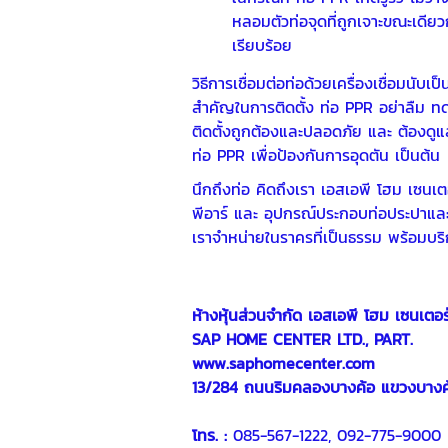
หลอมตัวท่อจุดที่ถูกเจาะขณะเดีย
เรียบร้อย
วิธีการเชื่อมต่อท่อด้วยเครื่องเชื่อมนั
สำคัญในการติดตั้ง ท่อ PPR อย่าลืม ทดส
ติดตั้งถูกต้องและปลอดภัย และ ต้องดูแ
ท่อ PPR เพื่อป้องกันการอุดตัน เป็นต้น
นึกถึงท่อ คิดถึงเรา เอสเอพี โฮม เซนเ
พีอาร์ และ อุปกรณ์ประกอบท่อประปาและท
เราจำหน่ายในราครที่เป็นธรรม พร้อมบริ
ห้างหุ้นส่วนจำกัด เอสเอพี โฮม เซนเตอร
SAP HOME CENTER LTD., PART.
www.saphomecenter.com
13/284 ถนนริมคลองบางค้อ แขวงบางค
โทร. :
085-567-1222, 092-775-9000