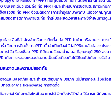
ypropylene Random (PPR) ที่มีคุณสมบัติทนทานต่อการกัดกร่อน ต่
0 ปีเลยทีเดียว รวมถึง ท่อ PPR เหมาะสำหรับการใช้งานในสภาวะที่มีก
มแข็งแรงขอ ท่อ PPR จึงไม่ต้องการการบำรุงรักษาพิเศษ เนื่องจากมีค
รสะสมของสารตกค้างภายในท่อ ทำให้ประหยัดเวลาและค่าใช้จ่ายในการดูแ
ถูกต้อง
สิ่งที่สำคัญสำหรับการติดตั้ง ท่อ PPR ในบ้านหรืออาคาร ควรเ
ันรั่ว โดยการติดตั้ง ท่อPPR นั้นจำเป็นต้องใช้ท่อPPRและข้อต่อจากโรงงา
รใช้เครื่องเชื่อม PPR ที่มีความร้อนสม่ำเสมอ ที่อุณหภูมิ 250 องศา
 PPR เกิดการหลอมเหลวประสานเป็นเนื้อเดียวกันได้ดีโดยไม่เกิดการรั่วซึม
ความสะอาดและความปลอดภัย
ะอาดและปลอดภัยเหมาะสำหรับใช้อุปโภค บริโภค ไม่มีสารก่อมะเร็งหรือ
บบท่อในอาคาร (Renovate) การติดตั้ง
่อาจก่อให้เกิดเพลิงไหม้ในอาคารได้ อีกทั้งยังไร้กลิ่น ไร้สารเคมีที่จะ