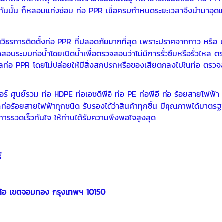
วกันนั้น ก็หลอมแท่งซ่อม ท่อ PPR เมื่อครบกำหนดระยะเวลาจึงนำมาอุดแล
บเป็นวิธรการติดตั้งท่อ PPR ที่ปลอดภัยมากที่สุด เพราะปราศจากกาว หรือ น
อบระบบท่อน้ำโดยเปิดน้ำเพื่อตรวจสอบว่าไม่มีการรั่วซึมหรือรั่วไหล ตร
ล
ท่อ PPR
โดยไม่ปล่อยให้มีสิ่งสกปรกหรือของเสียตกลงไปในท่อ ตร
ตอร์ ศูนย์รวม ท่อ HDPE ท่อเอซดีพีอี ท่อ PE ท่อพีอี ท่อ ร้อยสายไฟ
่อร้อยสายไฟฟ้าทุกชนิด รับรองได้ว่าสินค้าทุกชิ้น มีคุณภาพได้มาตร
การรวดเร็วทันใจ ให้ท่านได้รับความพึงพอใจสูงสุด
์
้อ เขตจอมทอง กรุงเทพฯ 10150