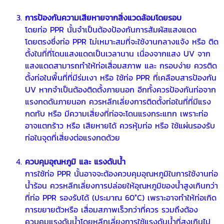
การป้องกันความเสียหายจากสิ่งแวดล้อมโดยรอบ
โดยท่อ PPR นั้นจำเป็นต้องป้องกันการสัมผัสแสงแดด
โดยตรงซึ่งท่อ PPR ไม่เหมาะสมที่จะใช้งานกลางแจ้ง หรือ ติด
ตั้งในที่ที่โดนแสงแดดเป็นเวลานาน เนื่องจากแสง UV จาก
แสงแดดสามารถทำให้ท่อเสื่อมสภาพ และ กรอบง่าย ควรติด
ตั้งท่อในพื้นที่ที่มีร่มเงา หรือ ใช้ท่อ PPR ที่เคลือบสารป้องกัน
UV หากจำเป็นต้องติดตั้งภายนอก อีกทั้งควรป้องกันท่อจาก
แรงกดดันภายนอก ควรหลีกเลี่ยงการติดตั้งท่อในที่ที่มีแรง
กดทับ หรือ มีความเสี่ยงที่ท่อจะโดนแรงกระแทก เพราะท่อ
อาจแตกร้าว หรือ เสียหายได้ ควรหุ้มท่อ หรือ ใช้แผ่นรองรับ
ท่อในจุดที่เสี่ยงต่อแรงกดด้วย
ควบคุมอุณหภูมิ และ แรงดันน้ำ
การใช้ท่อ PPR นั้นอาจจะต้องควบคุมอุณหภูมิในการใช้งานท่อ
น้ำร้อน ควรหลีกเลี่ยงการปล่อยให้อุณหภูมิของน้ำสูงเกินกว่า
ที่ท่อ PPR รองรับได้ (ประมาณ 60°C) เพราะอาจทำให้ท่อเกิด
การขยายตัวหรือ เสื่อมสภาพเร็วกว่าที่ควร รวมถึงต้อง
ควบคุมแรงดันน้ำโดยหลีกเลี่ยงการใช้แรงดันน้ำที่สูงเกินไป