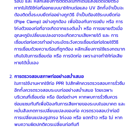
ร้อน) และ หลีกเลี่ยงการติดตั้งในที่ที่โดนแสงแดดโดยตรง
หากไม่ได้ใช้ท่อที่ออกแบบมาให้ทนต่อแสง UV อีกทั้งจำเป็นจะ
ต้องติดตั้งระบบยึดท่ออย่างถูกวิธี จำเป็นต้องใช้ระบบยึดท่อ
(Pipe Clamp) อย่างถูกต้อง เพื่อป้องกันการขยับ หรือ การ
โก่งตัวของท่อที่อาจเกิดจากแรงดันน้ำ หรือ การขยายตัวเมื่อ
อุณหภูมิเปลี่ยนแปลงอาจจะเกิดความเสียหายได้ และ การ
เชื่อมต่อท่อควรทำอย่างระมัดระวังควรเชื่อมต่อท่อโดยใช้วิธี
การเชื่อมด้วยความร้อนที่ถูกต้อง หลีกเลี่ยงการใช้แรงกดมาก
เกินไปในการเชื่อมต่อ หรือ การบิดท่อ เพราะอาจทำให้ท่อเสีย
หายได้นั้นเอง
การตรวจสอบสภาพท่ออย่างสม่ำเสมอ
ในการใช้งานหากใช้ท่อ PPR ไปสักพักควรตรวจสอบการรั่วซึม
อีกทั้งควรตรวจสอบระบบท่ออย่างสม่ำเสมอ โดยเฉพาะ
บริเวณที่เชื่อมต่อ หรือ ข้อต่อต่างๆ หากพบการรั่วซึมควร
ซ่อมแซมทันทีเพื่อป้องกันการเสียหายของระบบในอนาคต และ
หมั่นสังเกตการเปลี่ยนแปลงของท่อ ควรตรวจสอบว่าท่อมี
การเปลี่ยนแปลงรูปทรง โก่งงอ หรือ แตกร้าว หรือ ไม่ หาก
พบความผิดปกติควรเปลี่ยนท่อทันที