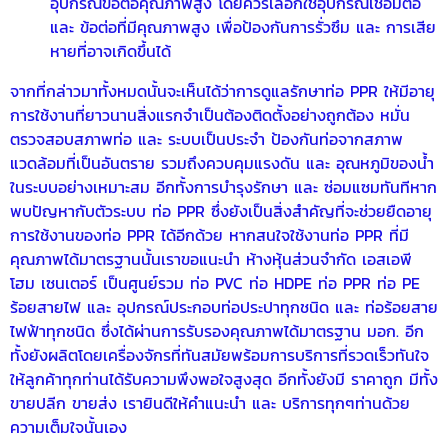
อุปกรณ์ข้อต่อคุณภาพสูง โดยควรเลือกใช้อุปกรณ์เชื่อมต่อ
และ ข้อต่อที่มีคุณภาพสูง เพื่อป้องกันการรั่วซึม และ การเสีย
หายที่อาจเกิดขึ้นได้
จากที่กล่าวมาทั้งหมดนั้นจะเห็นได้ว่าการดูแลรักษา
ท่อ PPR
ให้มีอายุ
การใช้งานที่ยาวนานสิ่งแรกจำเป็นต้องติดตั้งอย่างถูกต้อง หมั่น
ตรวจสอบสภาพท่อ และ ระบบเป็นประจำ ป้องกันท่อจากสภาพ
แวดล้อมที่เป็นอันตราย รวมถึงควบคุมแรงดัน และ อุณหภูมิของน้ำ
ในระบบอย่างเหมาะสม อีกทั้งการบำรุงรักษา และ ซ่อมแซมทันทีหาก
พบปัญหากับตัวระบบ ท่อ PPR ซึ่งยังเป็นสิ่งสำคัญที่จะช่วยยืดอายุ
การใช้งานของท่อ PPR ได้อีกด้วย หากสนใจใช้งานท่อ PPR ที่มี
คุณภาพได้มาตรฐานนั้นเราขอแนะนำ ห้างหุ้นส่วนจำกัด เอสเอพี
โฮม เซนเตอร์ เป็นศูนย์รวม ท่อ PVC ท่อ HDPE ท่อ PPR ท่อ PE
ร้อยสายไฟ และ อุปกรณ์ประกอบท่อประปาทุกชนิด และ ท่อร้อยสาย
ไฟฟ้าทุกชนิด ซึ่งได้ผ่านการรับรองคุณภาพได้มาตรฐาน มอก. อีก
ทั้งยังผลิตโดยเครื่องจักรที่ทันสมัยพร้อมการบริการที่รวดเร็วทันใจ
ให้ลูกค้าทุกท่านได้รับความพึงพอใจสูงสุด อีกทั้งยังมี ราคาถูก มีทั้ง
ขายปลีก ขายส่ง เรายินดีให้คำแนะนำ และ บริการทุกๆท่านด้วย
ความเต็มใจนั้นเอง