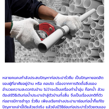
หลายคนคงกำลังประสบปัญหาท่อประปารั่วซึม เป็นปัญหายอดฮิต
ของผู้ที่อาศัยอยู่บ้าน หรือ คอนโด เนื่องจากการติดตั้งสิ่งของ
อำนวยความสะดวกในบ้าน ไม่ว่าจะเป็นเครื่องทำน้ำอุ่น ก๊อกน้ำ ล้วน
ต้องใช้วิธีเดินท่อน้ำประปาเข้าสู่ตัวบ้านทั้งสิ้น จึงเป็นเรื่องปกติที่ตัว
ท่ออาจมีการชำรุด รั่วซึม เพียงเรียกช่างประปามาซ่อมท่อน้ำก็แก้ไข
ปัญหาเหล่านี้ได้แล้วแต่จริง แล้วยังมีวิธีซ่อมท่อประปารั่วด้วยตนเอง