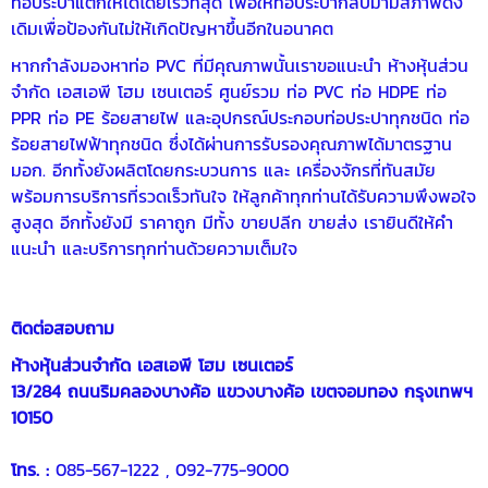
ท่อประปาแตกให้ได้โดยเร็วที่สุด เพื่อให้ท่อประปากลับมามีสภาพดัง
เดิมเพื่อป้องกันไม่ให้เกิดปัญหาขึ้นอีกในอนาคต
หากกำลังมองหาท่อ PVC ที่มีคุณภาพนั้นเราขอแนะนำ ห้างหุ้นส่วน
จำกัด เอสเอพี โฮม เซนเตอร์ ศูนย์รวม ท่อ PVC ท่อ HDPE ท่อ
PPR ท่อ PE ร้อยสายไฟ และอุปกรณ์ประกอบท่อประปาทุกชนิด ท่อ
ร้อยสายไฟฟ้าทุกชนิด ซึ่งได้ผ่านการรับรองคุณภาพได้มาตรฐาน
มอก. อีกทั้งยังผลิตโดยกระบวนการ และ เครื่องจักรที่ทันสมัย
พร้อมการบริการที่รวดเร็วทันใจ ให้ลูกค้าทุกท่านได้รับความพึงพอใจ
สูงสุด อีกทั้งยังมี ราคาถูก มีทั้ง ขายปลีก ขายส่ง เรายินดีให้คำ
แนะนำ และบริการทุกท่านด้วยความเต็มใจ
ติดต่อสอบถาม
ห้างหุ้นส่วนจำกัด เอสเอพี โฮม เซนเตอร์
13/284 ถนนริมคลองบางค้อ แขวงบางค้อ เขตจอมทอง กรุงเทพฯ
10150
โทร. :
085-567-1222
,
092-775-9000