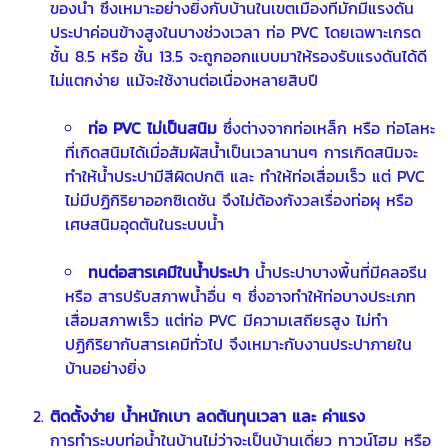
ของน้ำ ซึ่งเหมาะอย่างยิ่งกับบ้านในเขตเมืองที่มักมีแรงดัน
ประปาค่อนข้างสูงในบางช่วงเวลา ท่อ PVC โดยเฉพาะเกรด
ชั้น 8.5 หรือ ชั้น 13.5 จะถูกออกแบบมาให้รองรับแรงดันได้ดี
ไม่แตกง่าย แม้จะใช้งานต่อเนื่องหลายสิบปี
ท่อ PVC ไม่เป็นสนิม
ซึ่งต่างจากท่อเหล็ก หรือ ท่อโลหะ
ที่เกิดสนิมได้เมื่อสัมผัสน้ำเป็นเวลานานๆ การเกิดสนิมจะ
ทำให้น้ำประปามีสีผิดปกติ และ ทำให้ท่อเสื่อมเร็ว แต่ PVC
ไม่มีปฏิกิริยาออกซิเดชัน จึงไม่ต้องกังวลเรื่องท่อผุ หรือ
เศษสนิมอุดตันในระบบน้ำ
ทนต่อสารเคมีในน้ำประปา
น้ำประปาบางพื้นที่มีคลอรีน
หรือ สารปรับสภาพน้ำอื่น ๆ ซึ่งอาจทำให้ท่อบางประเภท
เสื่อมสภาพเร็ว แต่ท่อ PVC มีความเสถียรสูง ไม่ทำ
ปฏิกิริยากับสารเคมีทั่วไป จึงเหมาะกับงานประปาภายใน
บ้านอย่างยิ่ง
ติดตั้งง่าย น้ำหนักเบา ลดต้นทุนเวลา และ ค่าแรง
การทำระบบท่อน้ำในบ้านไม่ว่าจะเป็นบ้านเดี่ยว ทาวน์โฮม หรือ