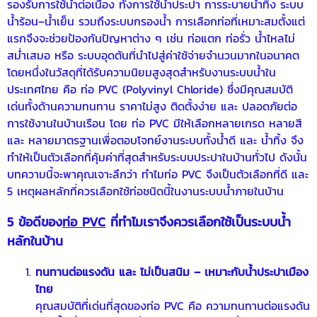
รองรับการใช้น้ำต่อเนื่อง ทั้งการใช้น้ำประปา การระบายน้ำทิ้ง ระบบ
น้ำร้อน–น้ำเย็น รวมถึงระบบกรองน้ำ การเลือกท่อที่เหมาะสมตั้งแต่
แรกจึงจะช่วยป้องกันปัญหาต่าง ๆ เช่น ท่อแตก ท่อรั่ว น้ำไหลไม่
สม่ำเสมอ หรือ ระบบอุดตันที่นำไปสู่ค่าใช้จ่ายจำนวนมากในอนาคต
โดยหนึ่งในวัสดุที่ได้รับความนิยมสูงสุดสำหรับงานระบบน้ำใน
ประเทศไทย คือ ท่อ PVC (Polyvinyl Chloride) ซึ่งมีคุณสมบัติ
เด่นทั้งด้านความทนทาน ราคาไม่สูง ติดตั้งง่าย และ ปลอดภัยต่อ
การใช้งานในบ้านเรือน โดย ท่อ PVC มีให้เลือกหลายเกรด หลายสี
และ หลายมาตรฐานเพื่อตอบโจทย์งานระบบทั้งน้ำดี และ น้ำทิ้ง จึง
ทำให้เป็นตัวเลือกที่คุ้มค่าที่สุดสำหรับระบบประปาในบ้านทั่วไป ดังนั้น
บทความนี้จะพาคุณเจาะลึกว่า ทำไมท่อ PVC จึงเป็นตัวเลือกที่ดี และ
5 เหตุผลหลักที่ควรเลือกใช้ท่อชนิดนี้ในงานระบบน้ำภายในบ้าน
5 ข้อดีของ
ท่อ PVC
ที่ทำไมเราจึงควรเลือกใช้เป็นระบบน้ำ
หลักในบ้าน
ทนทานต่อแรงดัน และ ไม่เป็นสนิม – เหมาะกับน้ำประปาเมือง
ไทย
คุณสมบัติที่เด่นที่สุดของท่อ PVC คือ ความทนทานต่อแรงดัน