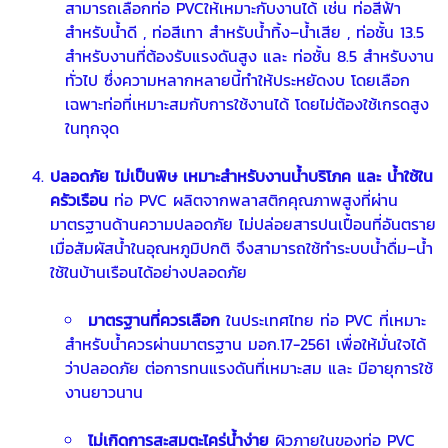
สามารถเลือกท่อ PVCให้เหมาะกับงานได้ เช่น ท่อสีฟ้า
สำหรับน้ำดี , ท่อสีเทา สำหรับน้ำทิ้ง–น้ำเสีย , ท่อชั้น 13.5
สำหรับงานที่ต้องรับแรงดันสูง และ ท่อชั้น 8.5 สำหรับงาน
ทั่วไป ซึ่งความหลากหลายนี้ทำให้ประหยัดงบ โดยเลือก
เฉพาะท่อที่เหมาะสมกับการใช้งานได้ โดยไม่ต้องใช้เกรดสูง
ในทุกจุด
ปลอดภัย ไม่เป็นพิษ เหมาะสำหรับงานน้ำบริโภค และ น้ำใช้ใน
ครัวเรือน
ท่อ PVC ผลิตจากพลาสติกคุณภาพสูงที่ผ่าน
มาตรฐานด้านความปลอดภัย ไม่ปล่อยสารปนเปื้อนที่อันตราย
เมื่อสัมผัสน้ำในอุณหภูมิปกติ จึงสามารถใช้ทำระบบน้ำดื่ม–น้ำ
ใช้ในบ้านเรือนได้อย่างปลอดภัย
มาตรฐานที่ควรเลือก
ในประเทศไทย ท่อ PVC ที่เหมาะ
สำหรับน้ำควรผ่านมาตรฐาน มอก.17-2561 เพื่อให้มั่นใจได้
ว่าปลอดภัย ต่อการทนแรงดันที่เหมาะสม และ มีอายุการใช้
งานยาวนาน
ไม่เกิดการสะสมตะไคร่น้ำง่าย
ผิวภายในของท่อ PVC