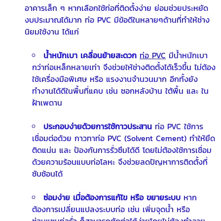
อาคารเล็ก ๆ หากเลือกใช้ท่อที่ติดตั้งง่าย ย่อมช่วยประหยัด
งบประมาณได้มาก ท่อ PVC มีข้อดีในหลายๆด้านที่ทำให้ช่าง
นิยมใช้งาน ได้แก่
น้ำหนักเบา เคลื่อนย้ายสะดวก
ท่อ PVC
มีน้ำหนักเบา
กว่าท่อเหล็กหลายเท่า จึงช่วยให้ช่างติดตั้งได้เร็วขึ้น ไม่ต้อง
ใช้เครื่องมือพิเศษ หรือ แรงงานจำนวนมาก อีกทั้งยัง
ทำงานได้ดีในพื้นที่แคบ เช่น ซอกหลังบ้าน ใต้พื้น และ ใน
ฝ้าเพดาน
ประกอบง่ายด้วยการใช้กาวประสาน
ท่อ PVC ใช้การ
เชื่อมต่อด้วย กาวทาท่อ PVC (Solvent Cement) ทำให้ยึด
ติดแน่น และ ป้องกันการรั่วซึมได้ดี โดยไม่ต้องใช้การเชื่อม
ด้วยความร้อนแบบท่อโลหะ จึงช่วยลดปัญหาการติดตั้งที่
ซับซ้อนได้
ซ่อมง่าย เมื่อต้องการแก้ไข หรือ ขยายระบบ
หาก
ต้องการเปลี่ยนแปลงระบบท่อ เช่น เพิ่มจุดน้ำ หรือ
ซ่อมแซมท่อรั่ว ก็สามารถตัดต่อได้ง่ายโดยไม่ต้องทำลาย