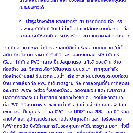
ในระยะยาวได้
บำรุงรักษาง่าย
หากมีจุดรั่ว สามารถตัดต่อ ท่อ PVC
เฉพาะจุดได้ทันที โดยไม่จำเป็นต้องเปลี่ยนระบบทั้งหมด จึง
ช่วยลดค่าใช้จ่ายในการบำรุงรักษาอย่างมหาศาลในระยะยาว
จากที่กล่าวมาจะพบว่าด้วยคุณสมบัติเด่นเรื่องความทนทาน ไม่เป็น
สนิม ติดตั้งง่าย ราคาเข้าถึงได้ และปลอดภัยต่อการใช้น้ำในครัว
เรือน ทำให้ท่อ PVC กลายเป็นวัสดุมาตรฐานที่เจ้าของบ้าน ช่าง
ก่อสร้าง และ วิศวกรเลือกใช้ในงานระบบประปา หากคุณกำลัง
ก่อสร้างบ้านใหม่ รีโนเวทระบบน้ำ หรือ วางแผนปรับปรุงระบบท่อใน
บ้าน การเลือกท่อ PVC ที่ได้มาตรฐาน คือ การลงทุนที่คุ้มค่าที่สุดใน
ระยะยาว เพราะ จะช่วยทั้งประหยัดงบ ลดงานซ่อม และ เพิ่มความ
ปลอดภัยของระบบน้ำภายในบ้านได้อย่างชัดเจน ดังนั้นหากสนใจ
ท่อ PVC ที่มีคุณภาพเราขอแนะนำ ห้างหุ้นส่วนจำกัด เอสเอพี โฮม
เซนเตอร์ เป็นศูนย์รวม ท่อ PVC ท่อ HDPE ท่อ PPR ท่อ PE ร้อย
สายไฟ และ อุปกรณ์ประกอบท่อประปาทุกชนิด และ ท่อร้อยสาย
ไฟฟ้าทุกชนิด ซึ่งได้ผ่านการรับรองคุณภาพได้มาตรฐาน มอก. ทั้งนี้
ยังได้รับการผลิตโดยกระบวนการ และ เครื่องจักรที่ทันสมัยพร้อม