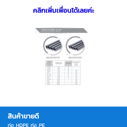
คลิกเพิ่มเพื่อนได้เลยค่ะ
สินค้าขายดี
ท่อ HDPE
ท่อ PE