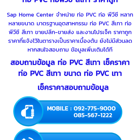
Sap Home Center จำหน่าย ท่อ PVC ท่อ พีวีซี หลาก
หลายขนาด มาตรฐานอุตสาหกรรม ท่อ PVC สีเทา ท่อ
พีวีซี สีเทา ขายปลีก-ขายส่ง และงานโปรเจ็ค ราคาถูก
ราคาที่แจ้งไว้ในตารางเป็นราคาเบื้องต้น ยังไม่มีส่วนลด
หากสนใจสอบถาม ข้อมูลเพิ่มเติมได้ที
สอบถามข้อมูล ท่อ PVC สีเทา
เช็คราคา
ท่อ PVC สีเทา
ขนาด ท่อ PVC เทา
เช็คราคาสอบถามข้อมูล