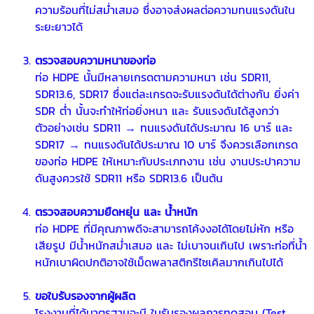
ความร้อนที่ไม่สม่ำเสมอ ซึ่งอาจส่งผลต่อความทนแรงดันใน
ระยะยาวได้
ตรวจสอบความหนาของท่อ
ท่อ HDPE นั้นมีหลายเกรดตามความหนา เช่น SDR11,
SDR13.6, SDR17 ซึ่งแต่ละเกรดจะรับแรงดันได้ต่างกัน ยิ่งค่า
SDR ต่ำ นั้นจะทำให้ท่อยิ่งหนา และ รับแรงดันได้สูงกว่า
ตัวอย่างเช่น SDR11 → ทนแรงดันได้ประมาณ 16 บาร์ และ
SDR17 → ทนแรงดันได้ประมาณ 10 บาร์ จึงควรเลือกเกรด
ของท่อ HDPE ให้เหมาะกับประเภทงาน เช่น งานประปาความ
ดันสูงควรใช้ SDR11 หรือ SDR13.6 เป็นต้น
ตรวจสอบความยืดหยุ่น และ น้ำหนัก
ท่อ HDPE ที่มีคุณภาพดีจะสามารถโค้งงอได้โดยไม่หัก หรือ
เสียรูป มีน้ำหนักสม่ำเสมอ และ ไม่เบาจนเกินไป เพราะท่อที่น้ำ
หนักเบาผิดปกติอาจใช้เม็ดพลาสติกรีไซเคิลมากเกินไปได้
ขอใบรับรองจากผู้ผลิต
โรงงานที่ได้มาตรฐานจะมี ใบรับรองผลการทดสอบ (Test