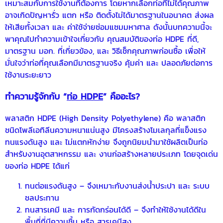
เหมาะสมกับการใช้งานที่ต้องการ โดยหากเลือกท่อที่ไม่ได้คุณภาพ
อาจเกิดปัญหารั่ว แตก หรือ ติดตั้งไม่ได้มาตรฐานในอนาคต ส่งผล
ให้เสียทั้งเวลา และ ค่าใช้จ่ายซ่อมแซมมหาศาล ดังนั้นบทความนี้จะ
พาคุณไปทำความเข้าใจเกี่ยวกับ คุณสมบัติของท่อ HDPE ที่ดี,
มาตรฐาน มอก. ที่เกี่ยวข้อง, และ วิธีเช็กคุณภาพก่อนซื้อ เพื่อให้
มั่นใจว่าท่อที่คุณเลือกมีมาตรฐานจริง คุ้มค่า และ ปลอดภัยต่อการ
ใช้งานระยะยาว
ทำความรู้จักกับ “
ท่อ HDPE
” คืออะไร?
พลาสติก HDPE (High Density Polyethylene) คือ พลาสติก
ชนิดโพลีเอทิลีนความหนาแน่นสูง มีโครงสร้างโมเลกุลที่แข็งแรง
ทนแรงดันสูง และ ไม่แตกหักง่าย จึงถูกนิยมนำมาใช้ผลิตเป็นท่อ
สำหรับงานอุตสาหกรรม และ งานก่อสร้างหลายประเภท โดยจุดเด่น
ของท่อ HDPE ได้แก่
ทนต่อแรงดันสูง – จึงเหมาะกับงานส่งน้ำประปา และ ระบบ
ชลประทาน
ทนสารเคมี และ การกัดกร่อนได้ดี – จึงทำให้ใช้งานได้ดีใน
พื้นที่ที่มีความชื้น หรือ สารเคมีสูง