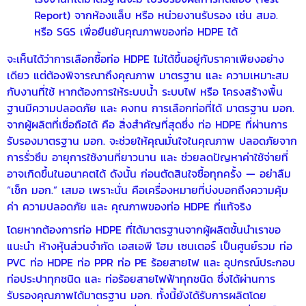
Report) จากห้องแล็บ หรือ หน่วยงานรับรอง เช่น สมอ.
หรือ SGS เพื่อยืนยันคุณภาพของท่อ HDPE ได้
จะเห็นได้ว่าการเลือกซื้อท่อ HDPE ไม่ได้ขึ้นอยู่กับราคาเพียงอย่าง
เดียว แต่ต้องพิจารณาถึงคุณภาพ มาตรฐาน และ ความเหมาะสม
กับงานที่ใช้ หากต้องการให้ระบบน้ำ ระบบไฟ หรือ โครงสร้างพื้น
ฐานมีความปลอดภัย และ คงทน การเลือกท่อที่ได้ มาตรฐาน มอก.
จากผู้ผลิตที่เชื่อถือได้ คือ สิ่งสำคัญที่สุดซึ่ง ท่อ HDPE ที่ผ่านการ
รับรองมาตรฐาน มอก. จะช่วยให้คุณมั่นใจในคุณภาพ ปลอดภัยจาก
การรั่วซึม อายุการใช้งานที่ยาวนาน และ ช่วยลดปัญหาค่าใช้จ่ายที่
อาจเกิดขึ้นในอนาคตได้ ดังนั้น ก่อนตัดสินใจซื้อทุกครั้ง — อย่าลืม
“เช็ก มอก.” เสมอ เพราะนั่น คือเครื่องหมายที่บ่งบอกถึงความคุ้ม
ค่า ความปลอดภัย และ คุณภาพของท่อ HDPE ที่แท้จริง
โดยหากต้องการท่อ HDPE ที่ได้มาตรฐานจากผู้ผลิตชั้นนำเราขอ
แนะนำ ห้างหุ้นส่วนจำกัด เอสเอพี โฮม เซนเตอร์ เป็นศูนย์รวม ท่อ
PVC ท่อ HDPE ท่อ PPR ท่อ PE ร้อยสายไฟ และ อุปกรณ์ประกอบ
ท่อประปาทุกชนิด และ ท่อร้อยสายไฟฟ้าทุกชนิด ซึ่งได้ผ่านการ
รับรองคุณภาพได้มาตรฐาน มอก. ทั้งนี้ยังได้รับการผลิตโดย