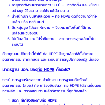
อายุการใช้งานยาวนานกว่า 50 ปี – หากติดตั้ง และ ใช้งาน
อย่างถูกวิธีจะสามารถใช้งานได้ยาวนาน
น้ำหนักเบา ขนย้ายสะดวก – ท่อ HDPE ติดตั้งง่ายกว่าท่อ
เหล็ก หรือ ท่อซีเมนต์
ยืดหยุ่นสูง ไม่แตกหักง่าย – จึงเหมาะกับพื้นที่ที่มีการ
เคลื่อนไหวของดิน
ไม่เป็นสนิม และ ไม่รั่วซึมง่าย – ช่วยลดการสูญเสียน้ำใน
ระบบได้
ด้วยคุณสมบัติเหล่านี้ทำให้ ท่อ HDPE จึงถูกเลือกใช้ทั้งในภาค
อุตสาหกรรม ภาคเกษตร และ ระบบสาธารณูปโภคของรัฐ นั้นเอง
มาตรฐาน มอก. ของ
ท่อ HDPE
คืออะไร?
การมีมาตรฐานรับรองจาก สำนักงานมาตรฐานผลิตภัณฑ์
อุตสาหกรรม (สมอ.) คือ เครื่องยืนยันว่า ท่อ HDPE ได้ผ่านขั้นตอน
การผลิต และ ตรวจสอบตามหลักวิศวกรรมที่ถูกต้องแล้ว
มอก. ที่เกี่ยวข้องกับท่อ HDPE